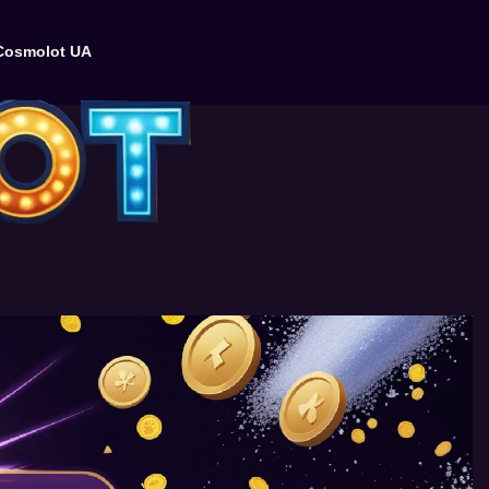
Cosmolot UA