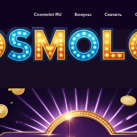
Cosmolot RU
Бонусы
Скачать