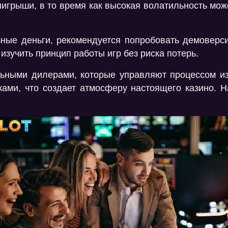
игрыши, в то время как высокая волатильность мож
ьные деньги, рекомендуется попробовать демовер
изучить принцип работы игр без риска потерь.
льными дилерами, которые управляют процессом из 
ками, что создает атмосферу настоящего казино. Н