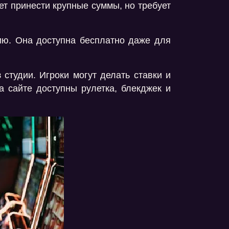
ет принести крупные суммы, но требует
сию. Она доступна бесплатно даже для
студии. Игроки могут делать ставки и
а сайте доступны рулетка, блекджек и