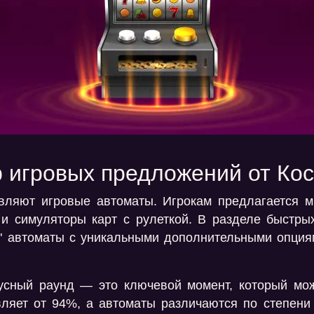
 игровых предложений от Ко
вляют игровые автоматы. Игрокам предлагается 
 и симуляторы карт с рулеткой. В разделе быстры
" автоматы с уникальными дополнительными опциям
усный раунд — это ключевой момент, который мож
ляет от 94%, а автоматы различаются по степени